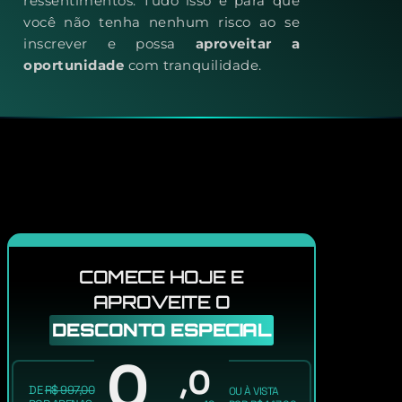
ressentimentos. Tudo isso é para que
você não tenha nenhum risco ao se
inscrever e possa
aproveitar a
oportunidade
com tranquilidade.
COMECE HOJE E
APROVEITE O
DESCONTO ESPECIAL
0
,
0
DE
R$ 997,00
OU À VISTA